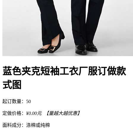
蓝色夹克短袖工衣厂服订做款
式图
起订数量：50
定做价格：
¥
0.00
元 【量越大越优惠】
面料成分：涤棉或纯棉