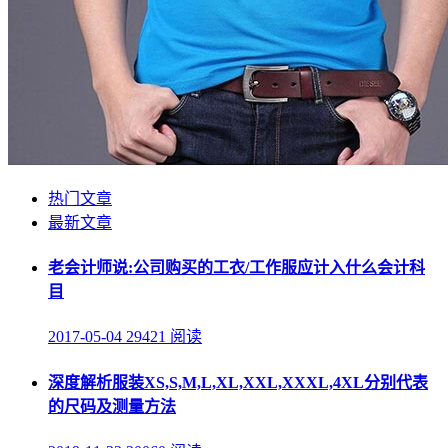
热门文章
最新文章
老会计师说:公司购买的工衣/工作服应计入什么会计科
目
2017-05-04
29421 阅读
深度解析服装XS,S,M,L,XL,XXL,XXXL,4XL分别代表
的尺码及测量方法