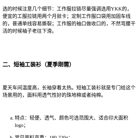
选的时候注意几个细节：工作服
拉链尽量强调选用YKK的，
便宜的工服拉链用两个月就卡；定制工作服
口袋用加固车线
的，普通单线容易撕裂；工作服的
袖口做收口的，不然弯腰干
活的时候袖子老往下滑。
二、短袖工装衫（夏季刚需）
夏天车间温度高，长袖穿着太热。短袖工装衫就是专门给这个
场景用的，面料用透气性好的珠地棉或者纯棉。
特点：轻便、透气、颜色可选范围大、适合印大面积
logo；
常见面料克重：180-220g；