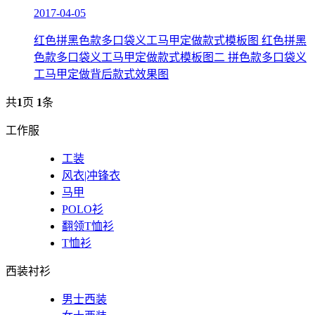
2017-04-05
红色拼黑色款多口袋义工马甲定做款式模板图 红色拼黑
色款多口袋义工马甲定做款式模板图二 拼色款多口袋义
工马甲定做背后款式效果图
共
1
页
1
条
工作服
工装
风衣|冲锋衣
马甲
POLO衫
翻领T恤衫
T恤衫
西装衬衫
男士西装