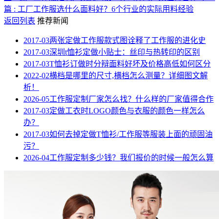
篇 : 工厂工作服选什么面料好？6个行业的实际用料经验
返回列表
推荐新闻
2017-03
两张定做工作服款式图诠释了工作服的进化史
2017-03
深圳t恤衫定做小贴士：丝印与热转印的区别
2017-03
T恤衫订做时分辩面料好坏及价格高低如何区分
2022-02
横档是哪里的尺寸,横档怎么测量？详细图文解
析！
2026-05
工作服定制厂家怎么找？什么样的厂家值得合作
2017-03
定做工衣时LOGO颜色与衣服的颜色一样怎么
办？
2017-03
如何去掉定做T恤衫/工作服等服装上面的顽固油
污？
2026-04
工作服定制多少钱？我们报价的时候一般怎么算