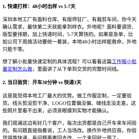
1. 快速打样：48小时出样 vs 5-7天
深圳本地工厂有面料仓库、有版师驻厂、有裁剪车间，你今天
确认需求，最快第二天就能拿到样衣。外地呢？面料要调货、
版型要排期，加上快递时间，5-7天算快的。如果是急单，比
如公司下周搞活动要统一着装，本地48小时出样能救命，外地
只能干等。
想了解小批量快速定制的具体流程？可以看看这篇
工作服小批
量定制怎么做
，里面讲了从下单到交货的完整时间线。
2. 当日验货：开车30分钟 vs 快递3天
这是我觉得本地工厂最大的优势。做工作服定制，一定要验
货。线头剪没剪干净、LOGO位置偏没偏、缝线走没走直，这
些照片里看不出来，必须亲眼摸到实物才能确认。
我们观澜这边有好几个客户，每次出货都是自己开车来车间验
的。有问题直接指着说，工人当场改。换作外地供应商，你验
货得等快递，有问题再寄回去改，一个来回就一周了。