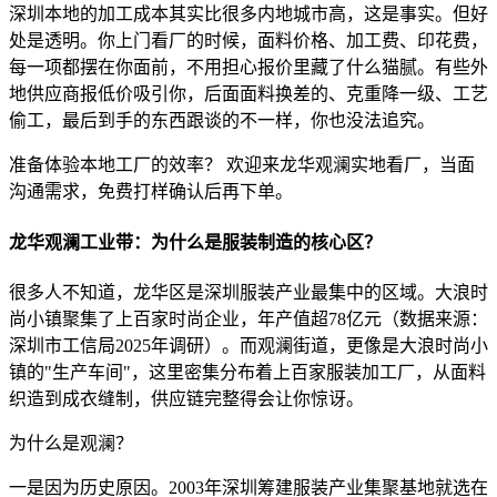
深圳本地的加工成本其实比很多内地城市高，这是事实。但好
处是透明。你上门看厂的时候，面料价格、加工费、印花费，
每一项都摆在你面前，不用担心报价里藏了什么猫腻。有些外
地供应商报低价吸引你，后面面料换差的、克重降一级、工艺
偷工，最后到手的东西跟谈的不一样，你也没法追究。
准备体验本地工厂的效率？ 欢迎来龙华观澜实地看厂，当面
沟通需求，免费打样确认后再下单。
龙华观澜工业带：为什么是服装制造的核心区？
很多人不知道，龙华区是深圳服装产业最集中的区域。大浪时
尚小镇聚集了上百家时尚企业，年产值超78亿元（数据来源：
深圳市工信局2025年调研）。而观澜街道，更像是大浪时尚小
镇的"生产车间"，这里密集分布着上百家服装加工厂，从面料
织造到成衣缝制，供应链完整得会让你惊讶。
为什么是观澜？
一是因为历史原因。2003年深圳筹建服装产业集聚基地就选在