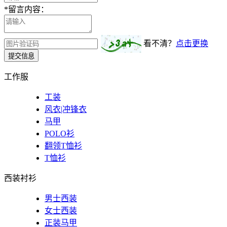
*
留言内容：
看不清？
点击更换
提交信息
工作服
工装
风衣|冲锋衣
马甲
POLO衫
翻领T恤衫
T恤衫
西装衬衫
男士西装
女士西装
正装马甲