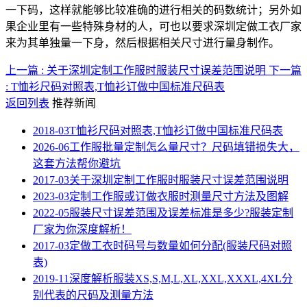
一下码，这样就能够比较准确的进行相关的码数统计；另外如
果企业里有一些特殊身材的人，可也以要求深圳定做工衣厂家
来为其单独量一下身，然后根据相关尺寸进行量身制作。
上一篇 : 关于深圳定制工作服时服装尺寸误差范围说明
下一篇
: T恤衫尺码对照表,T恤衫订做中国标准尺码表
返回列表
推荐新闻
2018-03
T恤衫尺码对照表,T恤衫订做中国标准尺码表
2026-06
工作服批量定制怎么量尺寸？尺码填错损失大，
这套方法帮你避坑
2017-03
关于深圳定制工作服时服装尺寸误差范围说明
2023-03
定制工作服或订做衣服时测量尺寸方法及图解
2022-05
服装尺寸误差范围及误差标准是多少?服装定制
厂家为你深度解析！
2017-03
定做工衣时码号与数量如何分配(服装尺码对照
表)
2019-11
深度解析服装XS,S,M,L,XL,XXL,XXXL,4XL分
别代表的尺码及测量方法