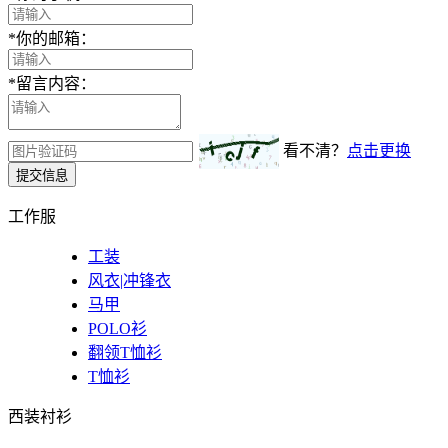
*
你的邮箱：
*
留言内容：
看不清？
点击更换
提交信息
工作服
工装
风衣|冲锋衣
马甲
POLO衫
翻领T恤衫
T恤衫
西装衬衫