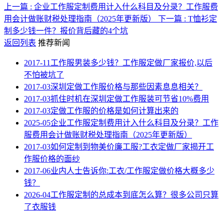
上一篇 : 企业工作服定制费用计入什么科目及分录？工作服费
用会计做账财税处理指南（2025年更新版）
下一篇 : T恤衫定
制多少钱一件？报价背后藏的4个坑
返回列表
推荐新闻
2017-11
工作服男装多少钱？工作服定做厂家报价,以后
不怕被坑了
2017-03
深圳定做工作服价格与那些因素息息相关？
2017-03
抓住时机在深圳定做工作服装可节省10%费用
2017-03
定做工作服的价格是如何计算出来的
2025-05
企业工作服定制费用计入什么科目及分录？工作
服费用会计做账财税处理指南（2025年更新版）
2017-03
如何定制到物美价廉工服?工衣定做厂家揭开工
作服价格的面纱
2017-06
业内人士告诉你:工衣/工作服定做价格大概多少
钱？
2026-04
工作服定制的总成本到底怎么算？很多公司只算
了衣服钱