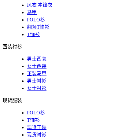
风衣|冲锋衣
马甲
POLO衫
翻领T恤衫
T恤衫
西装衬衫
男士西装
女士西装
正装马甲
男士衬衫
女士衬衫
现货服装
POLO衫
T恤衫
现货工装
现货衬衫