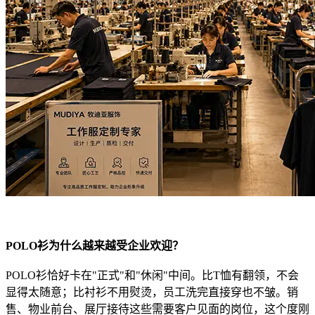
POLO衫为什么越来越受企业欢迎？
POLO衫恰好卡在"正式"和"休闲"中间。比T恤有翻领，不会
显得太随意；比衬衫不用熨烫，员工洗完直接穿也不皱。销
售、物业前台、展厅接待这些需要客户见面的岗位，这个度刚