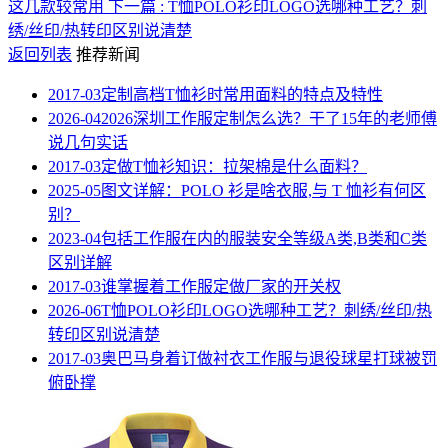
这几款较常用
下一篇 : T恤POLO衫印LOGO选哪种工艺？刺
绣/丝印/热转印区别说清楚
返回列表
推荐新闻
2017-03
定制高档T恤衫时常用面料的特点及特性
2026-04
2026深圳工作服定制怎么选？干了15年的老师傅
说几句实话
2017-03
定做T恤衫知识：拉架棉是什么面料？
2025-05
图文详解：POLO 衫是啥衣服,与 T 恤衫有何区
别？
2023-04
包括工作服在内的服装安全等级A类,B类和C类
区别详解
2017-03
谁掌握着工作服定做厂家的开关权
2026-06
T恤POLO衫印LOGO选哪种工艺？刺绣/丝印/热
转印区别说清楚
2017-03
奥巴马身着订做衬衣工作服与退役球星打球被罚
俯卧撑