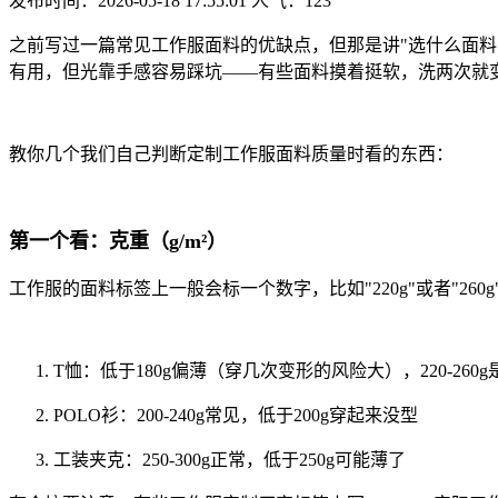
发布时间：2026-05-18 17:55:01
人气：
123
之前写过一篇常见工作服面料的优缺点，但那是讲"选什么面料
有用，但光靠手感容易踩坑——有些面料摸着挺软，洗两次就
教你几个我们自己判断定制工作服面料质量时看的东西：
第一个看：克重（g/m²）
工作服的面料标签上一般会标一个数字，比如"220g"或者"2
T恤：低于180g偏薄（穿几次变形的风险大），220-260
POLO衫：200-240g常见，低于200g穿起来没型
工装夹克：250-300g正常，低于250g可能薄了