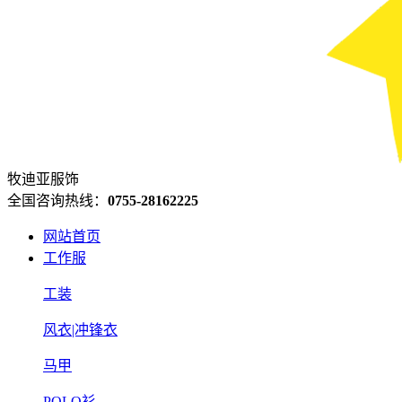
牧迪亚服饰
全国咨询热线：
0755-28162225
网站首页
工作服
工装
风衣|冲锋衣
马甲
POLO衫