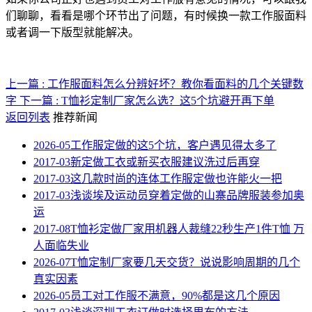
们聊聊，看看是哪个环节出了问题，有时候换一款工作服面料
或者调一下版型就能解决。
上一篇 : 工作服面料怎么分辨好坏？教你看面料的几个关键数
字
下一篇 : T恤衫定制厂家怎么选？这5个坑避开再下单
返回列表
推荐新闻
2026-05
工作服定做的这5个坑，客户遇见得太多了
2017-03
新定做工衣或新买衣服建议洗过后再穿
2017-03
这几款时尚的连体工作服定做也许能火一把
2017-03
浅谈埃及运动员穿着定做的山寨品牌服装参加奥
运
2017-08
T恤衫定做厂家用机器人裁缝22秒生产1件T恤 万
人面临失业
2026-07
T恤定制厂家要几天交货？说说影响周期的几个
真实因素
2026-05
员工对工作服不满意，90%都是这几个原因