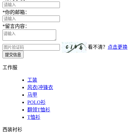
*
你的邮箱：
*
留言内容：
看不清？
点击更换
提交信息
工作服
工装
风衣|冲锋衣
马甲
POLO衫
翻领T恤衫
T恤衫
西装衬衫