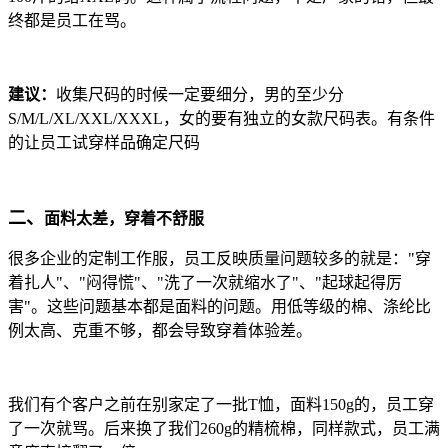
终都是员工在骂。
建议：
收集尺码的时候一定要细分，男的至少分
S/M/L/XL/XXL/XXXL，女的要有独立的女款尺码表。有条件
的让员工试穿样品确定尺码
二、
面料太差，穿着不舒服
很多企业的定制工作服，员工反映质量问题较多的就是："穿
着扎人"、"闷得慌"、"洗了一次就缩水了"、"起球起得厉
害"。
这些问题基本都是面料的问题。用低等级的棉、涤纶比
例太高、克重不够，都会导致穿着体验差。
我们有个客户之前在别家定了一批T恤，面料150g的，员工穿
了一次就骂。后来换了我们260g的精梳棉，同样款式，员工满